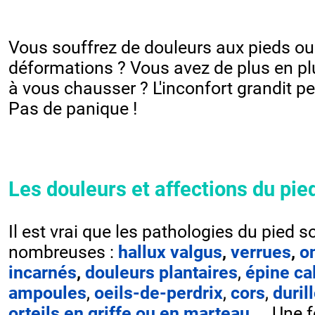
Vous souffrez de douleurs aux pieds
ou
déformations ? Vous avez de plus en pl
à vous chausser ? L'inconfort grandit pe
Pas de panique !
Les douleurs et affections du pie
Il est vrai que les pathologies du pied
s
nombreuses :
hallux valgus
,
verrues
,
o
incarnés
,
douleurs plantaires
,
épine c
ampoules
,
oeils-de-perdrix
,
cors
,
duril
orteils en griffe ou en marteau
,...
Une f