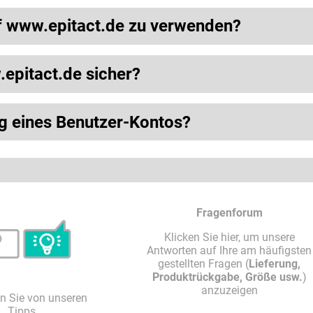
 www.epitact.de zu verwenden?
epitact.de sicher?
ng eines Benutzer-Kontos?
Fragenforum
Klicken Sie hier, um unsere
Antworten auf Ihre am häufigsten
gestellten Fragen (
Lieferung,
Produktrückgabe, Größe usw.
)
anzuzeigen
ren Sie von unseren
Tipps