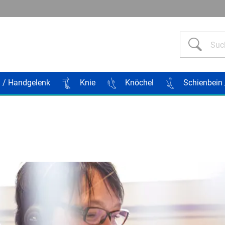
Such
 / Handgelenk
Knie
Knöchel
Schienbein 