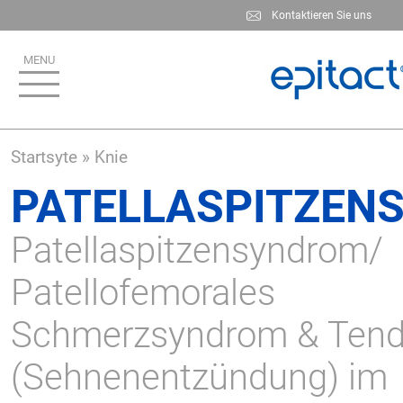
Skip
Kontaktieren Sie uns
to
main
content
Startsyte
Knie
PATELLASPITZEN
Patellaspitzensyndrom/
Patellofemorales
Schmerzsyndrom & Tendi
(Sehnenentzündung) im