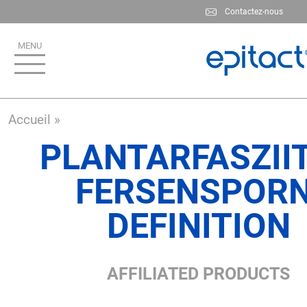
Aller
Contactez-nous
au
contenu
principal
Accueil
PLANTARFASZIIT
FERSENSPORN
DEFINITION
AFFILIATED PRODUCTS