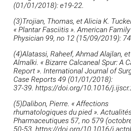
(01/01/2018): e19‑22.
(3)
Trojian, Thomas, et Alicia K. Tucker
« Plantar Fasciitis ». American Family
Physician 99, no 12 (15/09/2019): 74
(4)
Alatassi, Raheef, Ahmad Alajlan, et
Almalki. « Bizarre Calcaneal Spur: A 
Report ». International Journal of Sur
Case Reports 49 (01/01/2018):
37‑39. https://doi.org/10.1016/j.ijsc
(5)
Dalibon, Pierre. « Affections
rhumatologiques du pied ». Actualité
Pharmaceutiques 57, no 579 (octobr
50‑53. https://doi.org/10.1016/j.act