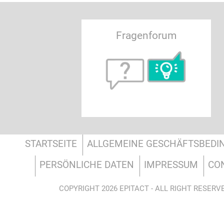
Fragenforum
STARTSEITE
ALLGEMEINE GESCHÄFTSBED
PERSÖNLICHE DATEN
IMPRESSUM
CO
COPYRIGHT 2026 EPITACT - ALL RIGHT RESERV