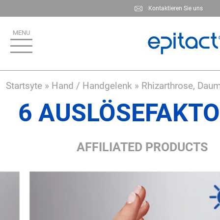
Skip
Kontaktieren Sie uns
to
main
content
Startsyte
Hand / Handgelenk
Rhizarthrose, Dau
6 AUSLÖSEFAKT
AFFILIATED PRODUCTS