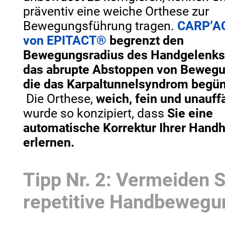
präventiv eine weiche Orthese zur
Bewegungsführung tragen.
CARP’A
von EPITACT®
begrenzt den
Bewegungsradius des Handgelenks
das abrupte Abstoppen von Beweg
die das Karpaltunnelsyndrom begün
Die Orthese,
weich, fein und unauffä
wurde so konzipiert, dass
Sie eine
automatische Korrektur Ihrer Hand
erlernen.
Tipp Nr. 2: Vermeiden S
repetitive Handbeweg