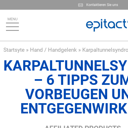
Skip
Kontaktieren Sie uns
to
main
content
Startsyte
Hand / Handgelenk
Karpaltunnelsyndr
KARPALTUNNELS
– 6 TIPPS ZU
VORBEUGEN U
ENTGEGENWIRK