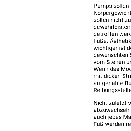
Pumps sollen 
Körpergewicht
sollen nicht z
gewährleisten
getroffen wer
Füße. Ästhetik
wichtiger ist 
gewünschten S
vom Stehen un
Wenn das Mode
mit dicken St
aufgenähte Bu
Reibungsstell
Nicht zuletzt 
abzuwechseln. 
auch jedes Ma
Fuß werden re