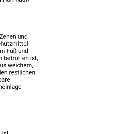
 Zehen und
chutzmittel
dem Fuß und
betroffen ist,
aus weichem,
en restlichen.
bare
neinlage
 ist