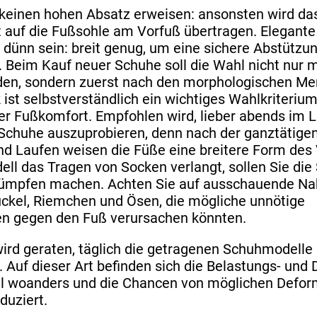
keinen hohen Absatz erweisen: ansonsten wird da
 auf die Fußsohle am Vorfuß übertragen. Elegante
u dünn sein: breit genug, um eine sichere Abstützu
. Beim Kauf neuer Schuhe soll die Wahl nicht nur 
den, sondern zuerst nach den morphologischen Me
 ist selbstverständlich ein wichtiges Wahlkriteriu
der Fußkomfort. Empfohlen wird, lieber abends im 
chuhe auszuprobieren, denn nach der ganztätige
d Laufen weisen die Füße eine breitere Form des 
ll das Tragen von Socken verlangt, sollen Sie di
rümpfen machen. Achten Sie auf ausschauende Na
ckel, Riemchen und Ösen, die mögliche unnötige
en gegen den Fuß verursachen könnten.
wird geraten, täglich die getragenen Schuhmodelle
Auf dieser Art befinden sich die Belastungs- und 
l woanders und die Chancen von möglichen Defo
duziert.