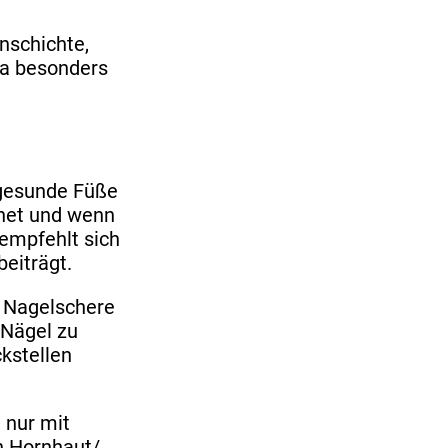
onschichte,
da besonders
 gesunde Füße
net und wenn
 empfehlt sich
eiträgt.
n Nagelschere
 Nägel zu
kstellen
 nur mit
n Hornhaut/