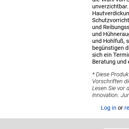
unverzichtbar.
Hautverdickun
Schutzvorrich
und Reibungsst
und Hühneraug
und Hohlfuß, 
begünstigen d
sich ein Term
Beratung und 
* Diese Produk
Vorschriften d
Lesen Sie vor 
Innovation. Ju
Log in
or
r