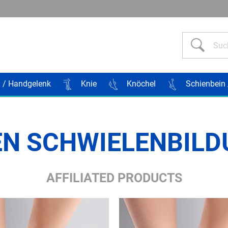
Such
 / Handgelenk
Knie
Knöchel
Schienbein 
EN SCHWIELENBILD
AFFILIATED PRODUCTS