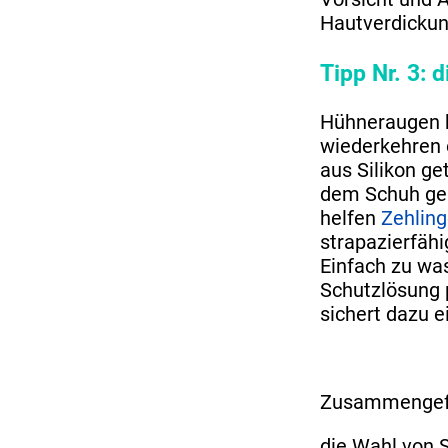
Hautverdickun
Tipp Nr. 3: 
Hühneraugen b
wiederkehren 
aus Silikon g
dem Schuh geg
helfen
Zehling
strapazierfäh
Einfach zu wa
Schutzlösung p
sichert dazu 
Zusammengef
die Wahl von 