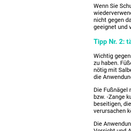
Wenn Sie Schu
wiederverwen
nicht gegen da
geeignet und 
Tipp Nr. 2: 
Wichtig gegen
zu haben. Füß
nötig mit Salb
die Anwendung
Die Fußnägel 
bzw. -Zange ku
beseitigen, di
verursachen k
Die Anwendung
Vorsicht und 