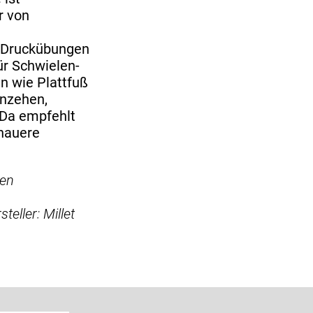
r von
n Druckübungen
ür Schwielen-
n wie Plattfuß
enzehen,
 Da empfehlt
enauere
sen
eller: Millet