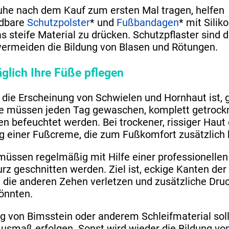
he nach dem Kauf zum ersten Mal tragen, helfen
dbare
Schutzpolster
* und
Fußbandagen
* mit Silik
s steife Material zu drücken. Schutzpflaster sind 
vermeiden die Bildung von Blasen und Rötungen.
täglich Ihre Füße pflegen
 die Erscheinung von Schwielen und Hornhaut ist,
e müssen jeden Tag gewaschen, komplett getrock
en befeuchtet werden. Bei trockener, rissiger Haut
 einer Fußcreme, die zum Fußkomfort zusätzlich b
müssen regelmäßig mit Hilfe einer professionelle
rz geschnitten werden. Ziel ist, eckige Kanten der
e die anderen Zehen verletzen und zusätzliche Druc
önnten.
 von Bimsstein oder anderem Schleifmaterial soll
Ausmaß erfolgen. Sonst wird wieder die Bildung vo