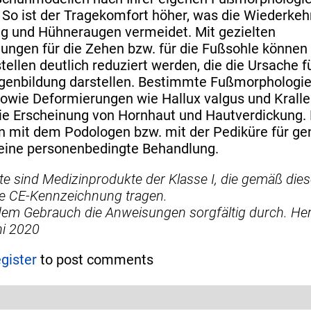
 So ist der Tragekomfort höher, was die Wiederkeh
g und Hühneraugen vermeidet. Mit gezielten
tungen für die Zehen bzw. für die Fußsohle könne
ellen deutlich reduziert werden, die die Ursache f
enbildung darstellen. Bestimmte Fußmorphologie
sowie Deformierungen wie Hallux valgus und Krall
ie Erscheinung von Hornhaut und Hautverdickung.
in mit dem Podologen bzw. mit der Pediküre für g
eine personenbedingte Behandlung.
te sind Medizinprodukte der Klasse I, die gemäß die
ie CE-Kennzeichnung tragen.
dem Gebrauch die Anweisungen sorgfältig durch. Herst
ni 2020
egister
to post comments