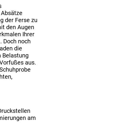
s
 Absätze
ng der Ferse zu
mit den Augen
rkmalen Ihrer
m. Doch noch
Laden die
n Belastung
Vorfußes aus.
e Schuhprobe
hten,
Druckstellen
rmierungen am