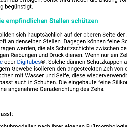
g begünstigt.
die empfindlichen Stellen schützen
ilden sich hauptsächlich auf der oberen Seite der
oft an denselben Stellen. Dagegen können feine S
etragen werden, die als Schutzschichte zwischen 
en Reibungen und Druck dienen. Wenn nur ein Zeh 
e
oder
Digitubes
®. Solche dünnen Schutzkappen 
igem Gewebe isolieren den angesteckten Zeh von d
schen mit Wasser und Seife, diese wiederverwend
asst auch in Schuhen. Die eingebaute feine Siliko
eine angenehme Geraderichtung des Zehs.
asst:
Schuhmodellen nach Ihrer eigenen Fußmorphologie