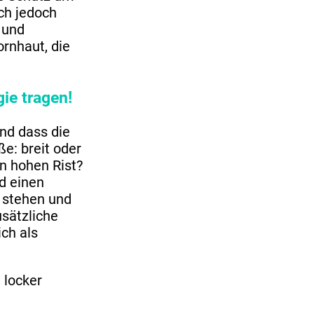
ch jedoch
 und
rnhaut, die
ie tragen!
und dass die
e: breit oder
n hohen Rist?
d einen
 stehen und
usätzliche
ch als
 locker