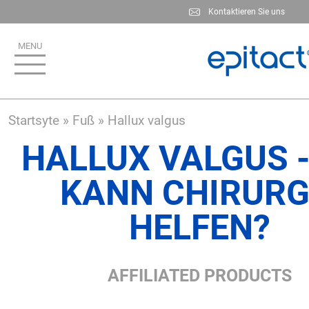
Skip
Kontaktieren Sie uns
to
main
content
Startsyte
Fuß
Hallux valgus
HALLUX VALGUS -
KANN CHIRURG
HELFEN?
AFFILIATED PRODUCTS