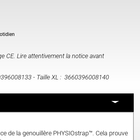
otidien
ge CE. Lire attentivement la notice avant
660396008133 - Taille XL : 3660396008140
nce de la genouillère PHYSIOstrap™. Cela prouve