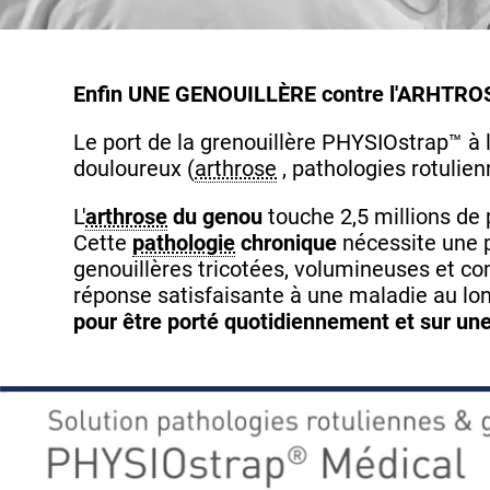
Enfin UNE GENOUILLÈRE contre l'ARHTROSE 
Le port de la grenouillère PHYSIOstrap™ 
douloureux (
arthrose
, pathologies rotulienn
L'
arthrose
du genou
touche 2,5 millions de
Cette
pathologie
chronique
nécessite une p
genouillères tricotées, volumineuses et c
réponse satisfaisante à une maladie au lon
pour être porté quotidiennement et sur un