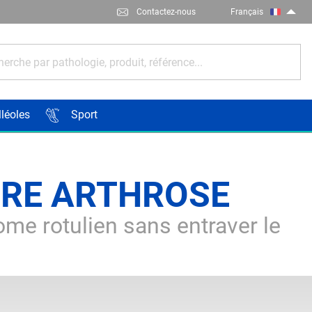
Contactez-nous
Français
erche par pathologie, produit, référence...
lléoles
Sport
ÈRE ARTHROSE
me rotulien sans entraver le