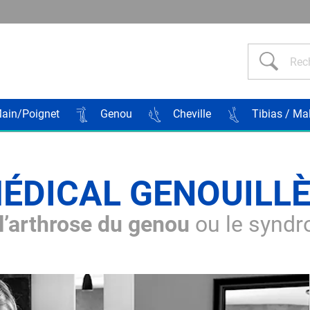
Rech
ain/Poignet
Genou
Cheville
Tibias / Ma
ÉDICAL GENOUILL
l’arthrose du genou
ou le syndro