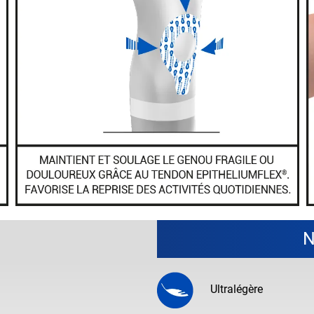
N
Ultralégère